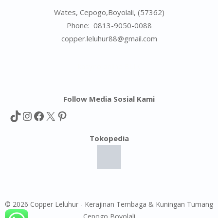
Wates, Cepogo,Boyolali, (57362)
Phone:
0813-9050-0088
copper.leluhur88@gmail.com
kasyno online BLIK
Follow Media Sosial Kami
TikTok
Instagram
Facebook
X
Pinterest
Tokopedia
© 2026 Copper Leluhur - Kerajinan Tembaga & Kuningan Tumang
Cepogo Boyolali