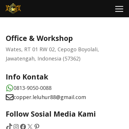
Skip
M
to
content
Office & Workshop
Wates, RT 01 RW 02, Cepogo Boyolali,
Jawatengah, Indonesia (57362)
Info Kontak
0813-9050-0088
copper.leluhur88@gmail.com
Follow Sosial Media Kami
TikTok
Instagram
Facebook
X
Pinterest