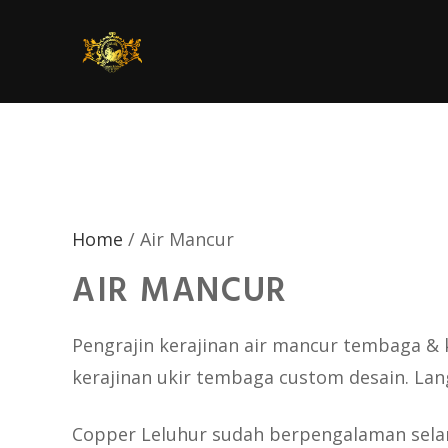
Skip
to
content
Home
/ Air Mancur
AIR MANCUR
Pengrajin kerajinan air mancur tembaga &
kerajinan ukir tembaga custom desain. Lang
Copper Leluhur sudah berpengalaman sela