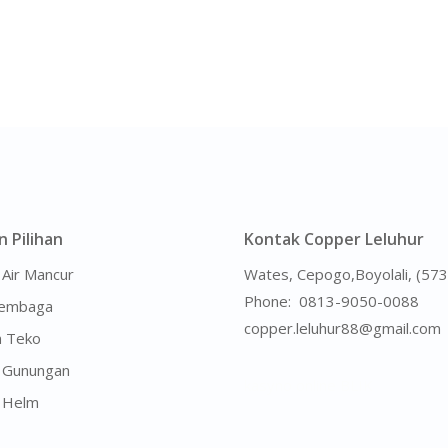
n Pilihan
Kontak Copper Leluhur
 Air Mancur
Wates, Cepogo,Boyolali, (57
Phone:
0813-9050-0088
Tembaga
copper.leluhur88@gmail.com
n Teko
n Gunungan
kasyno online BLIK
n Helm