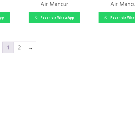
Air Mancur
Air Manc
App
Pesan via WhatsApp
Pesan via Wha
1
2
→