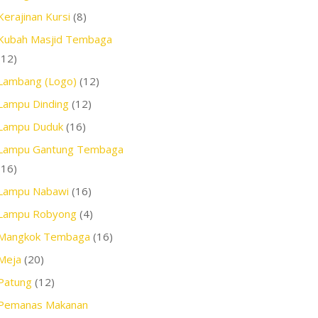
Kerajinan Kursi
(8)
Kubah Masjid Tembaga
(12)
Lambang (Logo)
(12)
Lampu Dinding
(12)
Lampu Duduk
(16)
Lampu Gantung Tembaga
(16)
Lampu Nabawi
(16)
Lampu Robyong
(4)
Mangkok Tembaga
(16)
Meja
(20)
Patung
(12)
Pemanas Makanan