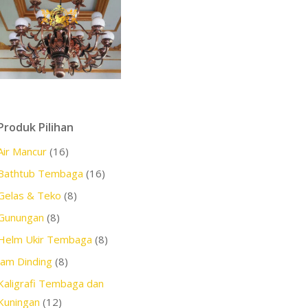
Produk Pilihan
Air Mancur
(16)
Bathtub Tembaga
(16)
Gelas & Teko
(8)
Gunungan
(8)
Helm Ukir Tembaga
(8)
Jam Dinding
(8)
Kaligrafi Tembaga dan
Kuningan
(12)