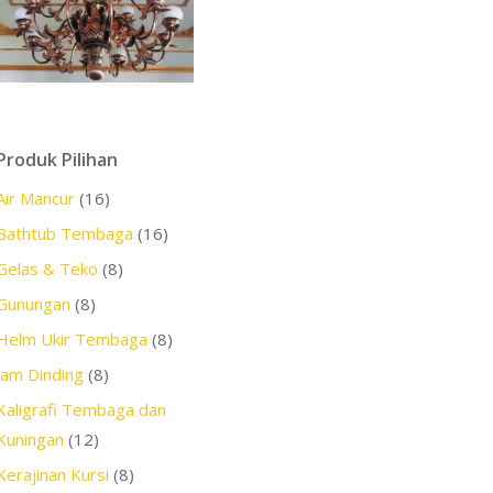
Produk Pilihan
Air Mancur
(16)
Bathtub Tembaga
(16)
Gelas & Teko
(8)
Gunungan
(8)
Helm Ukir Tembaga
(8)
Jam Dinding
(8)
Kaligrafi Tembaga dan
Kuningan
(12)
Kerajinan Kursi
(8)