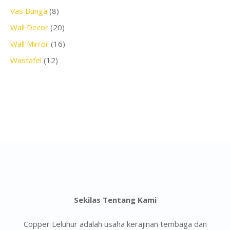
Vas Bunga
(8)
Wall Decor
(20)
Wall Mirror
(16)
Wastafel
(12)
Sekilas Tentang Kami
Copper Leluhur adalah usaha kerajinan tembaga dan