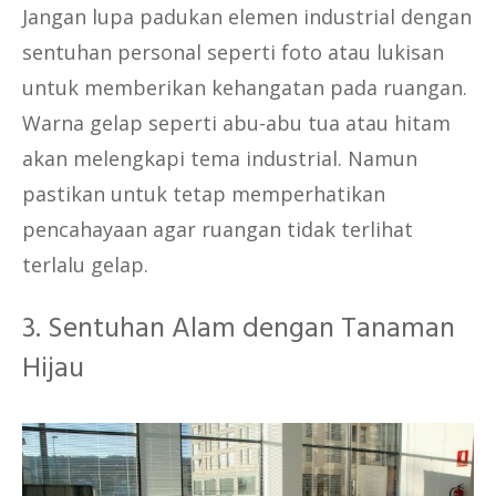
Jangan lupa padukan elemen industrial dengan
sentuhan personal seperti foto atau lukisan
untuk memberikan kehangatan pada ruangan.
Warna gelap seperti abu-abu tua atau hitam
akan melengkapi tema industrial. Namun
pastikan untuk tetap memperhatikan
pencahayaan agar ruangan tidak terlihat
terlalu gelap.
3. Sentuhan Alam dengan Tanaman
Hijau