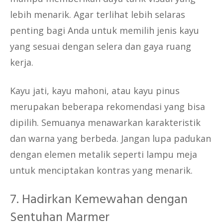
lebih menarik. Agar terlihat lebih selaras
penting bagi Anda untuk memilih jenis kayu
yang sesuai dengan selera dan gaya ruang
kerja.
Kayu jati, kayu mahoni, atau kayu pinus
merupakan beberapa rekomendasi yang bisa
dipilih. Semuanya menawarkan karakteristik
dan warna yang berbeda. Jangan lupa padukan
dengan elemen metalik seperti lampu meja
untuk menciptakan kontras yang menarik.
7. Hadirkan Kemewahan dengan
Sentuhan Marmer