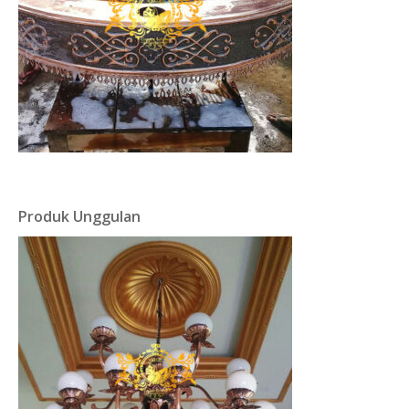
Produk Unggulan