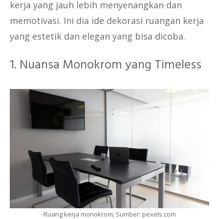
kerja yang jauh lebih menyenangkan dan
memotivasi. Ini dia ide dekorasi ruangan kerja
yang estetik dan elegan yang bisa dicoba.
1. Nuansa Monokrom yang Timeless
Ruang kerja monokrom, Sumber: pexels.com