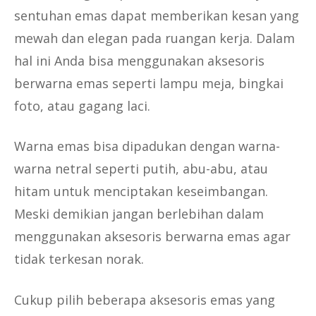
sentuhan emas dapat memberikan kesan yang
mewah dan elegan pada ruangan kerja. Dalam
hal ini Anda bisa menggunakan aksesoris
berwarna emas seperti lampu meja, bingkai
foto, atau gagang laci.
Warna emas bisa dipadukan dengan warna-
warna netral seperti putih, abu-abu, atau
hitam untuk menciptakan keseimbangan.
Meski demikian jangan berlebihan dalam
menggunakan aksesoris berwarna emas agar
tidak terkesan norak.
Cukup pilih beberapa aksesoris emas yang