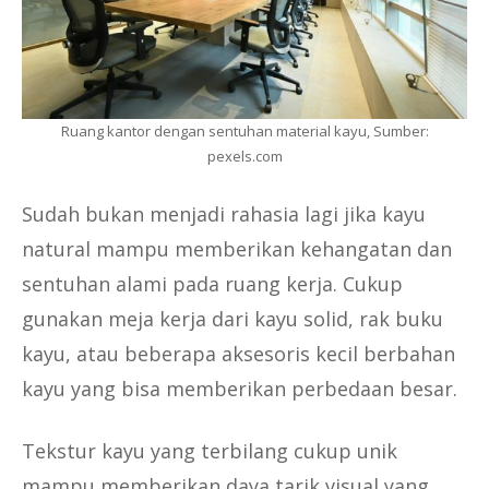
Ruang kantor dengan sentuhan material kayu, Sumber:
pexels.com
Sudah bukan menjadi rahasia lagi jika kayu
natural mampu memberikan kehangatan dan
sentuhan alami pada ruang kerja. Cukup
gunakan meja kerja dari kayu solid, rak buku
kayu, atau beberapa aksesoris kecil berbahan
kayu yang bisa memberikan perbedaan besar.
Tekstur kayu yang terbilang cukup unik
mampu memberikan daya tarik visual yang