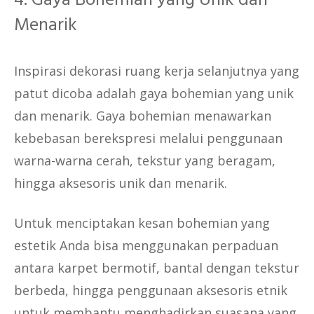
4. Gaya Bohemian yang Unik dan
Menarik
Inspirasi dekorasi ruang kerja selanjutnya yang
patut dicoba adalah gaya bohemian yang unik
dan menarik. Gaya bohemian menawarkan
kebebasan berekspresi melalui penggunaan
warna-warna cerah, tekstur yang beragam,
hingga aksesoris unik dan menarik.
Untuk menciptakan kesan bohemian yang
estetik Anda bisa menggunakan perpaduan
antara karpet bermotif, bantal dengan tekstur
berbeda, hingga penggunaan aksesoris etnik
untuk membantu menghadirkan suasana yang