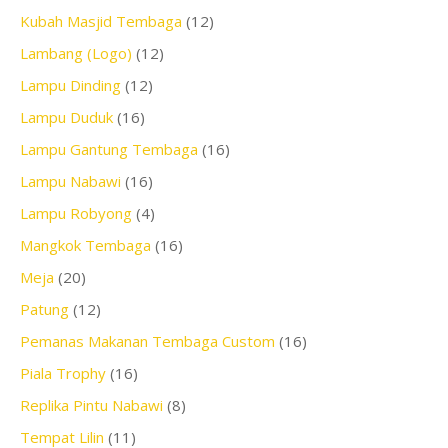
Kubah Masjid Tembaga
(12)
Lambang (Logo)
(12)
Lampu Dinding
(12)
Lampu Duduk
(16)
Lampu Gantung Tembaga
(16)
Lampu Nabawi
(16)
Lampu Robyong
(4)
Mangkok Tembaga
(16)
Meja
(20)
Patung
(12)
Pemanas Makanan Tembaga Custom
(16)
Piala Trophy
(16)
Replika Pintu Nabawi
(8)
Tempat Lilin
(11)