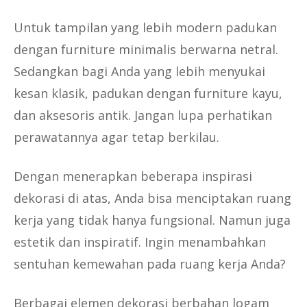
Untuk tampilan yang lebih modern padukan
dengan furniture minimalis berwarna netral.
Sedangkan bagi Anda yang lebih menyukai
kesan klasik, padukan dengan furniture kayu,
dan aksesoris antik. Jangan lupa perhatikan
perawatannya agar tetap berkilau.
Dengan menerapkan beberapa inspirasi
dekorasi di atas, Anda bisa menciptakan ruang
kerja yang tidak hanya fungsional. Namun juga
estetik dan inspiratif. Ingin menambahkan
sentuhan kemewahan pada ruang kerja Anda?
Berbagai elemen dekorasi berbahan logam