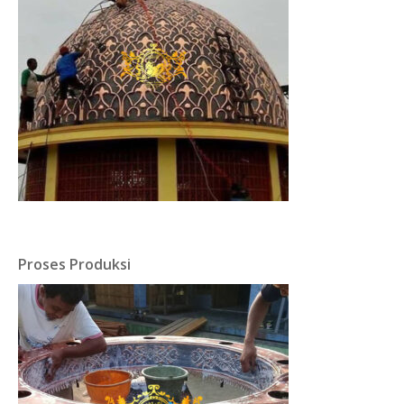
Proses Produksi