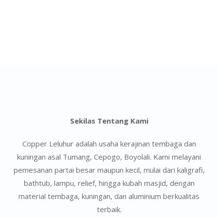
Sekilas Tentang Kami
Copper Leluhur adalah usaha kerajinan tembaga dan
kuningan asal Tumang, Cepogo, Boyolali. Kami melayani
pemesanan partai besar maupun kecil, mulai dari kaligrafi,
bathtub, lampu, relief, hingga kubah masjid, dengan
material tembaga, kuningan, dan aluminium berkualitas
terbaik.