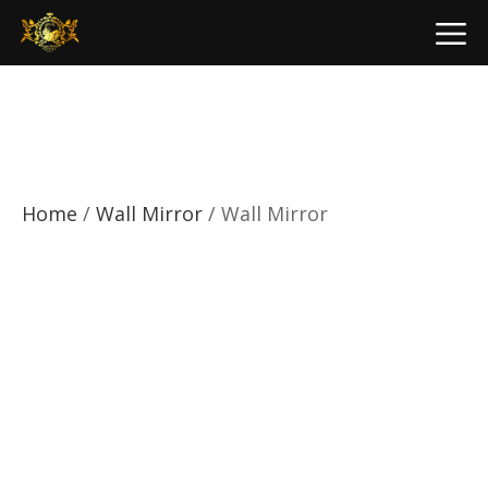
Skip
M
to
content
Home
/
Wall Mirror
/ Wall Mirror