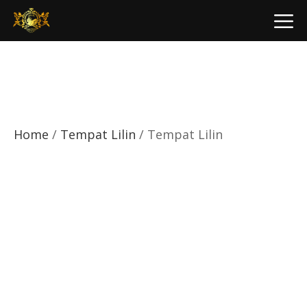
Skip
M
to
content
Home
/
Tempat Lilin
/ Tempat Lilin