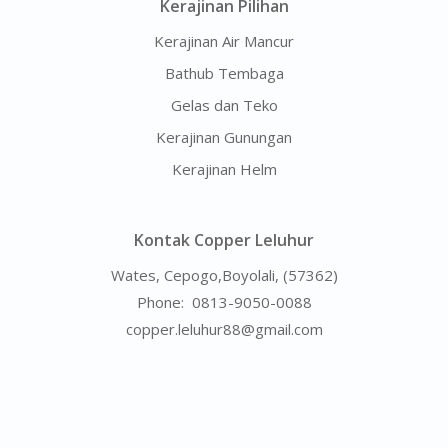
Kerajinan Pilihan
Kerajinan Air Mancur
Bathub Tembaga
Gelas dan Teko
Kerajinan Gunungan
Kerajinan Helm
Kontak Copper Leluhur
Wates, Cepogo,Boyolali, (57362)
Phone:
0813-9050-0088
copper.leluhur88@gmail.com
kasyno online BLIK