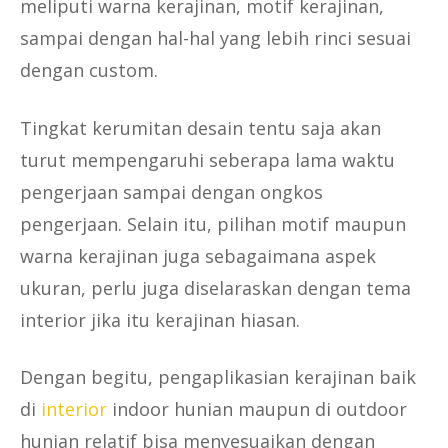
meliputi warna kerajinan, motif kerajinan,
sampai dengan hal-hal yang lebih rinci sesuai
dengan custom.
Tingkat kerumitan desain tentu saja akan
turut mempengaruhi seberapa lama waktu
pengerjaan sampai dengan ongkos
pengerjaan. Selain itu, pilihan motif maupun
warna kerajinan juga sebagaimana aspek
ukuran, perlu juga diselaraskan dengan tema
interior jika itu kerajinan hiasan.
Dengan begitu, pengaplikasian kerajinan baik
di
interior
indoor hunian maupun di outdoor
hunian relatif bisa menyesuaikan dengan