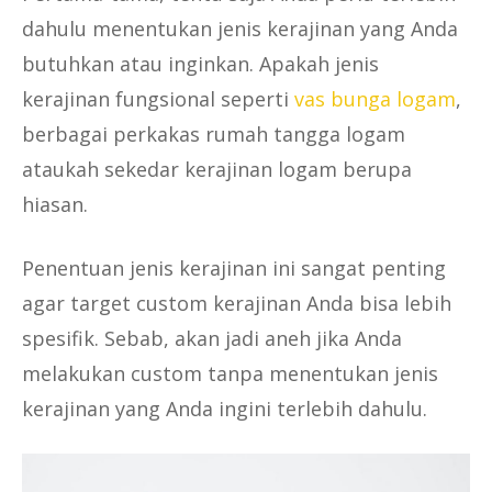
dahulu menentukan jenis kerajinan yang Anda
butuhkan atau inginkan. Apakah jenis
kerajinan fungsional seperti
vas bunga logam
,
berbagai perkakas rumah tangga logam
ataukah sekedar kerajinan logam berupa
hiasan.
Penentuan jenis kerajinan ini sangat penting
agar target custom kerajinan Anda bisa lebih
spesifik. Sebab, akan jadi aneh jika Anda
melakukan custom tanpa menentukan jenis
kerajinan yang Anda ingini terlebih dahulu.