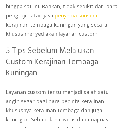
hingga sat ini. Bahkan, tidak sedikit dari para
pengrajin atau jasa
penyedia souvenir
kerajinan tembaga kuningan yang secara
khusus menyediakan layanan custom.
5 Tips Sebelum Melalukan
Custom Kerajinan Tembaga
Kuningan
Layanan custom tentu menjadi salah satu
angin segar bagi para pecinta kerajinan
khususnya kerajinan tembaga dan juga
kuningan. Sebab, kreativitas dan imajinasi