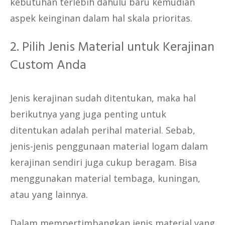
kebutuhan terlebih dahulu baru kemudian
aspek keinginan dalam hal skala prioritas.
2. Pilih Jenis Material untuk Kerajinan
Custom Anda
Jenis kerajinan sudah ditentukan, maka hal
berikutnya yang juga penting untuk
ditentukan adalah perihal material. Sebab,
jenis-jenis penggunaan material logam dalam
kerajinan sendiri juga cukup beragam. Bisa
menggunakan material tembaga, kuningan,
atau yang lainnya.
Dalam mempertimbangkan jenis material yang