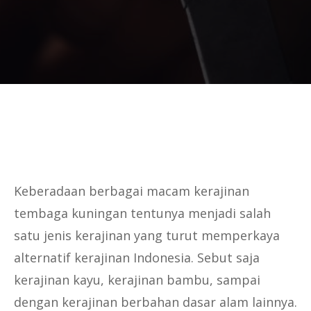
Keberadaan berbagai macam kerajinan
tembaga kuningan tentunya menjadi salah
satu jenis kerajinan yang turut memperkaya
alternatif kerajinan Indonesia. Sebut saja
kerajinan kayu, kerajinan bambu, sampai
dengan kerajinan berbahan dasar alam lainnya.