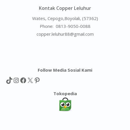
Kontak Copper Leluhur
Wates, Cepogo,Boyolali, (57362)
Phone:
0813-9050-0088
copper.leluhur88@gmail.com
kasyno online BLIK
Follow Media Sosial Kami
TikTok
Instagram
Facebook
X
Pinterest
Tokopedia